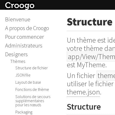
Structure 
Bienvenue
A propos de Croogo
Pour commencer
Un thème est ide
Administrateurs
votre thème dans
Designers
app/View/The
Thèmes
est MyTheme.
Structure de fichier
Un fichier
theme
JSON file
utiliser le fichi
Layout de base
Fonctions de thème
theme.json
.
Solutions de secours
supplémentaires
Structure
pour les nœuds
Packaging