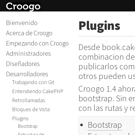
Plugins
Bienvenido
Acerca de Croogo
Empezando con Croogo
Desde book.cake
Administradores
combinacion de 
Diseñadores
publicarlos co
Desarrolladores
otros pueden us
Trabajando con Git
Croogo 1.4 ahor
Entendiendo CakePHP
bootstrap. Sin 
Retrollamadas
con las rutas y 
Bloques de Vista
Plugins
Bootstrap
Bootstrap
Estructura de